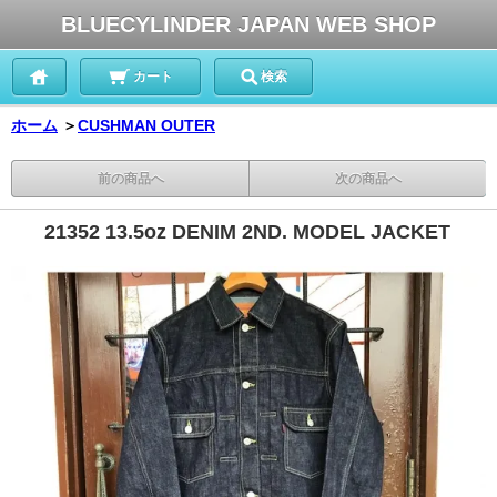
BLUECYLINDER JAPAN WEB SHOP
カート
検索
ホーム
＞
CUSHMAN OUTER
前の商品へ
次の商品へ
21352 13.5oz DENIM 2ND. MODEL JACKET